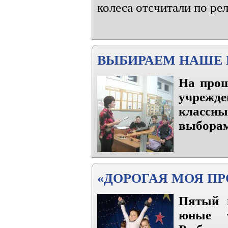
колеса отсчитали по ре
ВЫБИРАЕМ НАШЕ 
На прош
учрежде
классн
выборам
«ДОРОГАЯ МОЯ ПРО
Пятый г
юные т