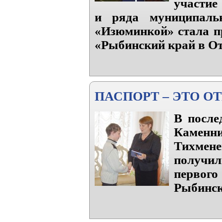
участие
и ряда муниципальн
«Изюминкой» стала п
«Рыбинский край в От
ПАСПОРТ – ЭТО О
В после
Каменн
Тихмене
получи
первог
Рыбинск