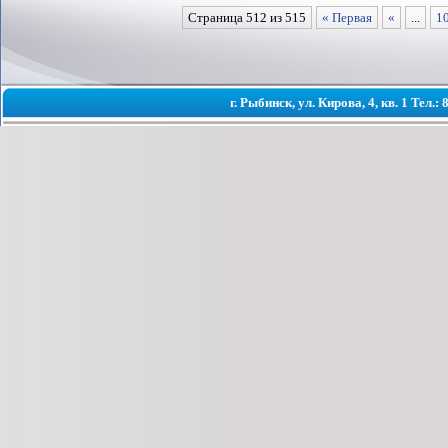
Страница 512 из 515
« Первая
«
...
1
г. Рыбинск, ул. Кирова, 4, кв. 1 Тел.: