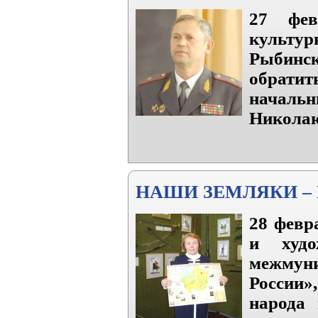
27 фев
культ
Рыбинс
обрати
начальн
Николаю
НАШИ ЗЕМЛЯКИ –
28 февр
и худо
межмун
России»
народа