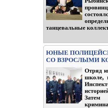
Рыбинск
провинц
состоя
опред
танцевальные коллек
ЮНЫЕ ПОЛИЦЕЙСК
СО ВЗРОСЛЫМИ К
Отряд ю
школе,
Инспек
историе
Затем
кримина