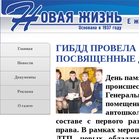
ГИБДД ПРОВЕЛА
Главная
ПОСВЯЩЕННЫЕ 
Новости
День пам
Документы
происше
Реклама
Генера
помещен
О газете
автошко
составе с первого ра
права. В рамках меро
ДТП, новых обладате