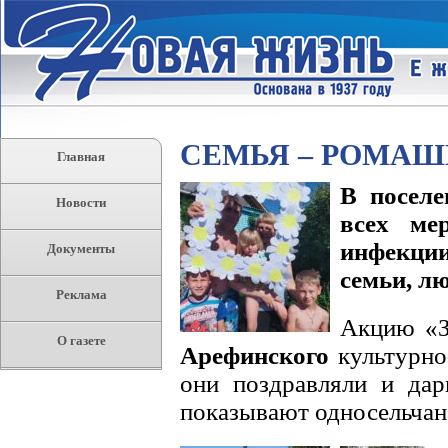
СЕМЬЯ – РОМАШ
Главная
В поселе
Новости
всех ме
инфекци
Документы
семьи, лю
Реклама
Акцию «З
О газете
Арефинского
культурно-
они поздравляли и дар
показывают односельчан