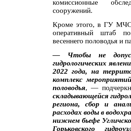
комиссионные обсле
сооружений.
Кроме этого, в ГУ МЧС
оперативный штаб по
весеннего половодья и п
— Чтобы не допуст
гидрологических явлен
2022 года, на террит
комплекс мероприятий
половодья
, — подчерк
складывающейся гидрол
региона, сбор и ана
расходах воды в водохр
нижнем бьефе Угличског
Горьковского гидро