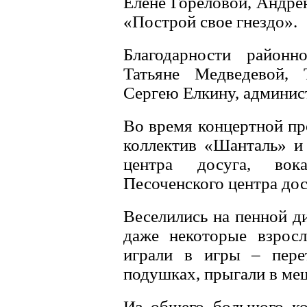
Елене Гореловой, Андре
«Построй свое гнездо».
Благодарности район
Татьяне Медведевой, 
Сергею Елкину, админис
Во время концертной пр
коллектив «Шанталь» и
центра досуга, вок
Песоченского центра дос
Веселились на пенной ди
даже некоторые взрос
играли в игры – перет
подушках, прыгали в ме
Из общего большого ко