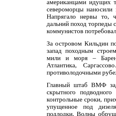
американцами идущих т
североморцы наносили 
Напрягало нервы то, 
дальний поход торпеды с
коммунистов потребовали
За островом Кильдин по
запад походным строем
мили и моря – Баренц
Атлантика, Саргасс
противолодочными руб
Главный штаб ВМФ зад
скрытного подводного
контрольные сроки, при
упущенное под дизел
подлодки. Волны обруши