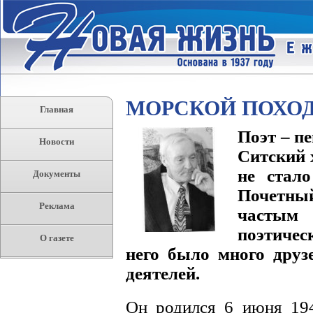
МОРСКОЙ ПОХОД
Главная
Поэт – п
Новости
Ситский 
не стал
Документы
Почетны
Реклама
частым
поэтичес
О газете
него было много друз
деятелей.
Он родился 6 июня 194