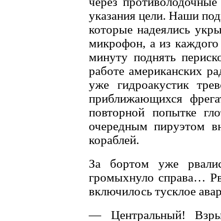
через противолодочные
указания цели. Наши под
которые надеялись укры
микрофон, а из каждого
минуту поднять периск
работе американских ра
уже гидроакустик тре
приближающихся фрега
повторной попытке гло
очередным пируэтом вн
кораблей.
За бортом уже рвалис
громыхнуло справа… Рва
включилось тусклое ава
— Центральный! Взры