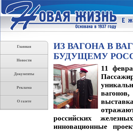
ИЗ ВАГОНА В ВА
Главная
БУДУЩЕМУ РОС
Новости
11 февра
Документы
Пассаж
уникальн
Реклама
вагонов
выставка
О газете
отражаю
российских железны
инновационные прое