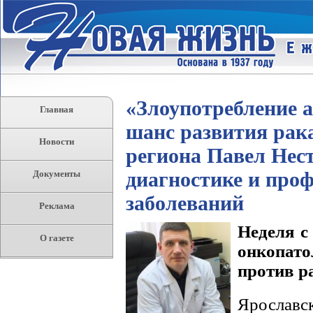
«Злоупотребление а
Главная
шанс развития рак
Новости
региона Павел Нест
диагностике и про
Документы
заболеваний
Реклама
Неделя с
О газете
онкопато
против р
Ярославс