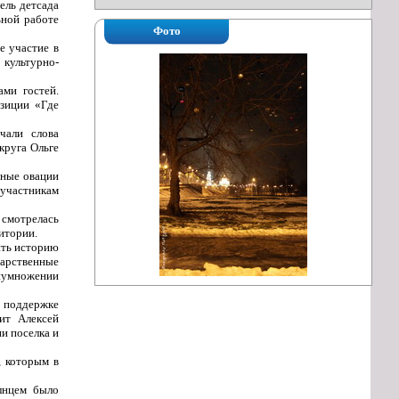
ель детсада
ьной работе
Фото
е участие в
 культурно-
ми гостей.
озиции «Где
чали слова
круга Ольге
рные овации
 участникам
 смотрелась
итории.
ить историю
дарственные
риумножении
и поддержке
ит Алексей
и поселка и
, которым в
лнцем было