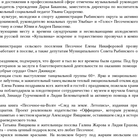
и и достижения в профессиональной сфере отмечены музыкальный руководит
одитель учреждения Дарья Баканова, заместитель директора по воспитател
ольный социальный педагог Ульяна Сидоренко.
 культуре, молодежи и спорту администрации Рыбинского округа за активно
докимовой, руководителю вокальных групп Улыбка» и «Голос» Песоченского
утину и семье Юлии и Андрея Панасенко.
ствующими месту и времени саундтреками и несмолкающими аплодисмента
я русской песни «Купалинка» искренне и торжественно прозвучал в комп
министрации сельского поселения Песочное Елены Никифоровой прозву
работают в поселке, а также депутатам Муниципального Совета Рыбинского о
раздником, подчеркнув, что фронт и тыл во все времена были едины. Под бу
ветеранов за заслуги в благотворительной деятельности по оказанию помощи
обрые сердца» Ольге Джикидзе.
енцам стало выступление танцевальной группы 60+. Ярко и эмоционально
ые лабутены, и зажигательный танец вызвали теплый эмоциональный отклик ауд
Елена Разина поздравила всех жителей и гостей с праздником, пожелала хран
Она поблагодарила за плодотворное сотрудничество с музеем и вручила благо
ной, Зинаиде Гурченковой и Лидии Беломытцевой за активную помощь в п
вана книга «Песочное-на-Волге «След на земле. Летопись», изданная пр
циатив. Проект реализовало издательство «Оффицина», которым руковод
памятью о местном краеведе Александре Ямщикове, оставившем след в истори
раеведческого толка.
а Татьяна Ямщикова и жительницы поселка Галина Жарова и Лидия Ершова
ига – очень ценный подарок всем, кто любит Песочное.
искрился новыми красками. На волжском берегу под жарким июльским со