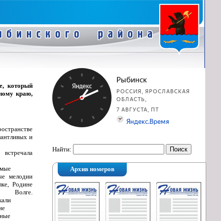
е, который
дному краю,
ространстве
лантливых и
Найти:
встречала
емые
Архив номеров
ые мелодии
лке, Родине
олге.
кали
ие
ные