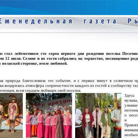
з стал лейтмотивом сто сорок первого дня рождения поселка Песочно
ли 12 июля. Селяне и их гости собрались на торжество, посвященное ро
у волжской сторонке, земле любимой.
ама природа благословила это событие, и с первых минут в солнечном п
ка воцарилась атмосфера сопричастности каждого из гостей к сообществу та
оченцев, всем сердцем любящих свой поселок.
Здесь 
музыка,
узнава
песенн
о посе
и В
Привле
вниман
необыч