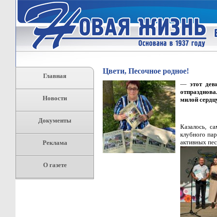
Цвети, Песочное родное!
Главная
—
этот деви
отпразднова
Новости
милой сердц
Документы
Казалось, с
клубного пар
активных пес
Реклама
О газете