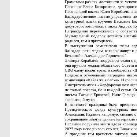
Грамотами разных достоинств за успех
Песочное Елена Кокорикина, делопроизв
Песоченской школы Юлия Воробьева и шк
Благодарственное письмо управления по
культурной жизни вручено Василине Ев
досугового комплекса, а также Андрею К
Награждения перемежались с соответ
Музыкальный подарок детского ансамбл
родился, там и пригодился».
В выступлении заместителя главы ад
благодарности людям, которые живут и 
Беляевой и Александре Горшелевой.
Эльвира Кораблева поздравила селян с п
она вручила медаль областного Совета 
СВО члену волонтерского сообщества «Д
Подарком отмеченным наградами песоч
композиция «Какая же я бабка». И красн
Смотритель музея «Фарфоровая мозаика» 
не только поселка, но и каждой семьи. 
письма Татьяне Ершовой, Нине Голицы
экспозиций музея.
В контексте праздника была презенто
Президентского фонда культурных ини
Алексашин. Издание напрямую связано с 
сохранившем многие ценные материалы к
Первыми получили книги вдова краевед
2025 году исполнилось сто лет. Такая кн
А праздник тем временем заиграл, за