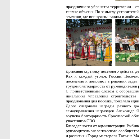
праздничного убранства территории – с
теплые объятия. По замыслу устроителей
земляков, где все нужны, важны и любимы
Дополняя картинку песенного действа, д
Как и каждый уголок России, Песочн
поселения и помогают в решении задач 
трудом благодарность от руководителей р
С приветственным словом к собравшим
начальника управления строительств
празднования дня поселка, пожелала един
Далее следовали награды разного до
самоуправления награжден Александр 
вручена благодарность Ярославской об
участников СВО.
Благодарности от администрации Рыбинс
руководитель экологического сообществ
и развития «Город мастеров» Татьяна Ма