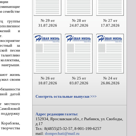
ляции
апоминающие
м семействе
№ 29 от
№ 28 от
№ 27 от
ец группы
31.07.2026
24.07.2026
17.07.2026
полненное
ижений и
е.
 восприятие
естный за
ской песни
 талантливо
коллектива,
и наигрыши.
шают жизнь
№ 26 от
№ 25 от
№ 24 от
лужил своим
10.07.2026
03.07.2026
26.06.2026
бязанности
нной датой
Смотреть остальные выпуски >>>
е местного
 Самойловой
и поддержку
Адрес редакции газеты:
152934, Ярославская обл., г. Рыбинск, ул. Свободы,
 Кораблева,
д.17
 творчества
Тел.: 8(4855)25-32-57, 8-901-199-6257
mail:
dompechati@mail.ru