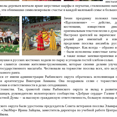
инстал
тволы деревьев венчали яркие шерстяные шарфы и перчатки, стилизованно н
, эти обнимашки символизировали счастье в каждой маленькой семье и большо
.
Зачин празднику положил тан
«Вдохновение» — действо, до
костюмами, изяществом дв
оригинальным текстом песни о душ
Настроил зрителей на лирическое
реалий дня именитый и изв
пределами поселка ансамбль рус
«Ярмарка». Как всегда – образно и
– были исполнены известные хиты 
а также новые запевки-припевки 
евушки в русских костюмах ходили по парку и угощали гостей хлебом-солью.
ое славится своими жителями-тружениками, которые своими делами улуч
государственного масштаба. Чествовали на торжестве поселка всех, кто зас
азного ранга.
ся от имени администрации Рыбинского округа обратилась исполняющая о
а и архитектуры Виктория Аникина. Она поздравила селян с торжестве
ения и ответственности в делах сегодняшних.
стоинства. Так, грамотой главы Рыбинского округа за вклад в развити
Яшицев, руководителю волонтерского сообщества «Добрые сердца» Галине
ластной Думы – за высокую гражданскую ответственность, большую помощь 
кого округа были удостоены председатель Совета ветеранов поселка Эльвира
а «ЭкоМир» Ирина Зайцева, заместитель директора по учебной работе Центра
йкова.