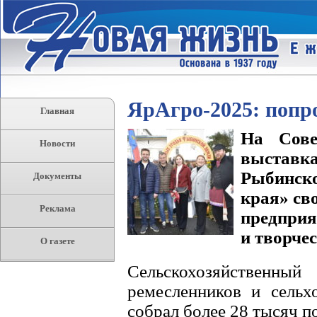
ЯрАгро-2025: попр
Главная
На Сове
Новости
выставк
Рыбинск
Документы
края» св
Реклама
предприя
и творче
О газете
Сельскохозяйственны
ремесленников и сельх
собрал более 28 тысяч п