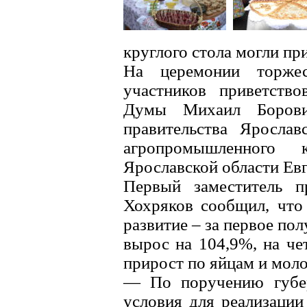
круглого стола могли пр
На церемонии торжес
участников приветство
Думы Михаил Боровиц
правительства Яросла
агропромышленного 
Ярославской области Ев
Первый заместитель пр
Хохряков сообщил, что 
развитие – за первое по
вырос на 104,9%, на че
прирост по яйцам и моло
— По поручению губер
условия для реализации