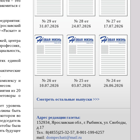
ности – это
акомиться с
редприятия:
№ 29 от
№ 28 от
№ 27 от
Ярославский
31.07.2026
24.07.2026
17.07.2026
 «Раскат» и
жей, центра
рофессиях,
иальность,
тях единой
рактические
.
омплексу и
№ 26 от
№ 25 от
№ 24 от
несом.
10.07.2026
03.07.2026
26.06.2026
иятия из 20
реговоры о
Смотреть остальные выпуски >>>
ет уровень
должны быть
 котором во
Адрес редакции газеты:
редседатель
152934, Ярославская обл., г. Рыбинск, ул. Свободы,
 чтобы была
д.17
ить будущее
Тел.: 8(4855)25-32-57, 8-901-199-6257
mail:
dompechati@mail.ru