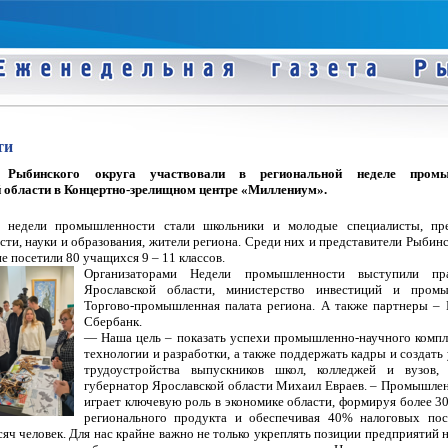
ти
 Рыбинского округа участвовали в региональной неделе промы
 области в Концертно-зрелищном центре «Миллениум».
 недели промышленности стали школьники и молодые специалисты, пре
асти, науки и образования, жители региона. Среди них и представители Рыбинс
е посетили 80 учащихся 9 – 11 классов.
Организаторами Недели промышленности выступили пра
Ярославской области, министерство инвестиций и промы
Торгово-промышленная палата региона. А также партнеры –
Сбербанк.
— Наша цель – показать успехи промышленно-научного компл
технологии и разработки, а также поддержать кадры и создать 
трудоустройства выпускников школ, колледжей и вузов,
губернатор Ярославской области Михаил Евраев. – Промышле
играет ключевую роль в экономике области, формируя более 3
регионального продукта и обеспечивая 40% налоговых пос
яч человек. Для нас крайне важно не только укреплять позиции предприятий н