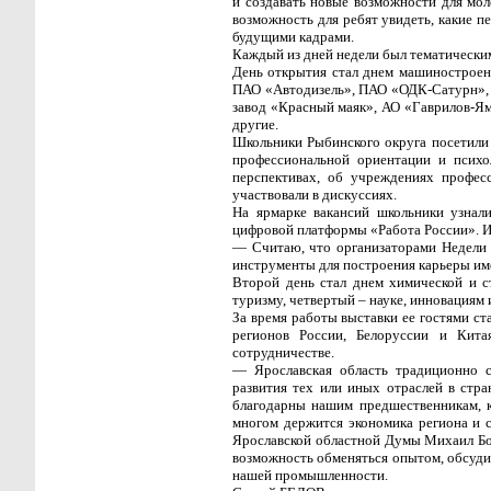
и создавать новые возможности для мол
возможность для ребят увидеть, какие п
будущими кадрами.
Каждый из дней недели был тематически
День открытия стал днем машиностроен
ПАО «Автодизель», ПАО «ОДК-Сатурн», 
завод «Красный маяк», АО «Гаврилов-Я
другие.
Школьники Рыбинского округа посетили
профессиональной ориентации и психо
перспективах, об учреждениях профес
участвовали в дискуссиях.
На ярмарке вакансий школьники узнал
цифровой платформы «Работа России». И
— Считаю, что организаторами Недели 
инструменты для построения карьеры име
Второй день стал днем химической и 
туризму, четвертый – науке, инновациям
За время работы выставки ее гостями ст
регионов России, Белоруссии и Кита
сотрудничестве.
— Ярославская область традиционно с
развития тех или иных отраслей в стр
благодарны нашим предшественникам, к
многом держится экономика региона и се
Ярославской областной Думы Михаил Бо
возможность обменяться опытом, обсудит
нашей промышленности.