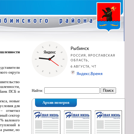
шленности
дставители
кого округа
вительство
шленности,
Найти:
 Банк ПСБ и
екса, новые
Архив номеров
условия для
 – отметил
нный сектор
0% валового
туплений в
а рынке, но