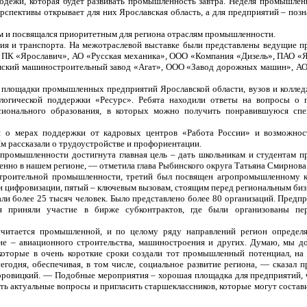
одежи, которая будет развивать промышленность завтра. Неделя промышлен
ерспективы открывает для них Ярославская область, а для предприятий – позн
м и посвящался приоритетным для региона отраслям промышленности.
ия и транспорта. На межотраслевой выставке были представлены ведущие п
ПК «Ярославич», АО «Русская механика», ООО «Компания «Дизель», ПАО «
мский машиностроительный завод «Агат», ООО «Завод дорожных машин», АО
 площадки промышленных предприятий Ярославской области, вузов и коллед
логической поддержки «Ресурс». Ребята находили ответы на вопросы о п
сионального образования, в которых можно получить понравившуюся спец
и о мерах поддержки от кадровых центров «Работа России» и возможнос
м рассказали о трудоустройстве и профориентации.
промышленности достигнута главная цель – дать школьникам и студентам п
нно в нашем регионе, — отметила глава Рыбинского округа Татьяна Смирнова
строительной промышленности, третий был посвящен агропромышленному к
 и цифровизации, пятый – ключевым вызовам, стоящим перед региональным биз
али более 25 тысяч человек. Было представлено более 80 организаций. Предпр
я приняли участие в бирже субконтрактов, где были организованы пе
читается промышленной, и по целому ряду направлений регион определя
ане – авиационного строительства, машиностроения и других. Думаю, мы 
оторые в очень короткие сроки создали тот промышленный потенциал, на
годня, обеспечивая, в том числе, социальное развитие региона, — сказал п
ровицкий. — Подобные мероприятия – хорошая площадка для предприятий,
ь актуальные вопросы и пригласить старшеклассников, которые могут состав