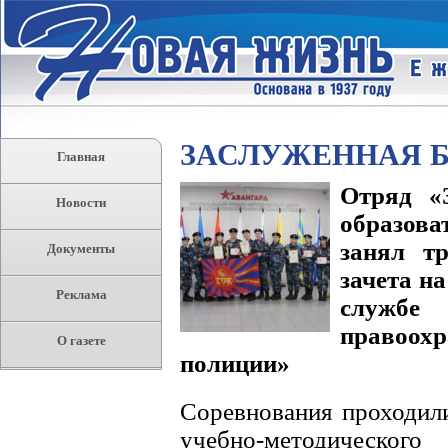
ЗАСЛУЖЕННАЯ 
Главная
Отряд «
Новости
образова
занял т
Документы
зачета н
Реклама
служб
правоохр
О газете
полиции»
Соревнования проходили
учебно-методическо