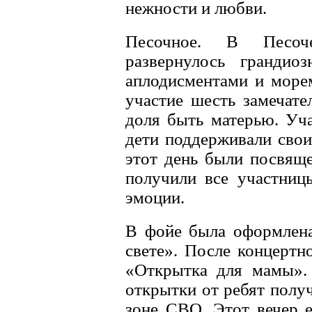
нежности и любви.
Песочное. В Песоче
развернулось грандио
аплодисментами и море
участие шесть замечат
доля быть матерью. Уча
дети поддерживали свои
этот день были посвящ
получили все участниц
эмоции.
В фойе была оформлена
свете». После концертн
«Открытка для мамы». 
открытки от ребят получ
зоне СВО. Этот вечер е