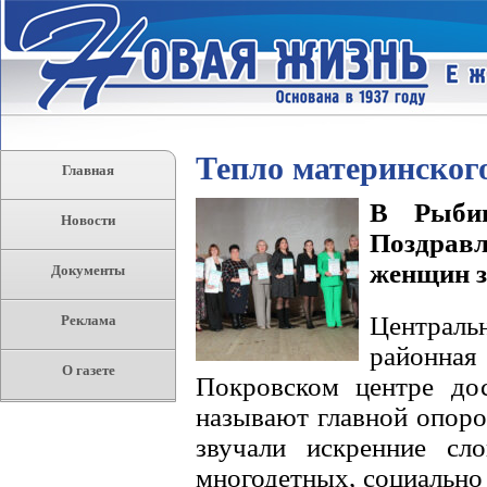
Тепло материнског
Главная
В Рыбин
Новости
Поздрав
женщин з
Документы
Централь
Реклама
районная
О газете
Покровском центре дос
называют главной опоро
звучали искренние сл
многодетных, социально