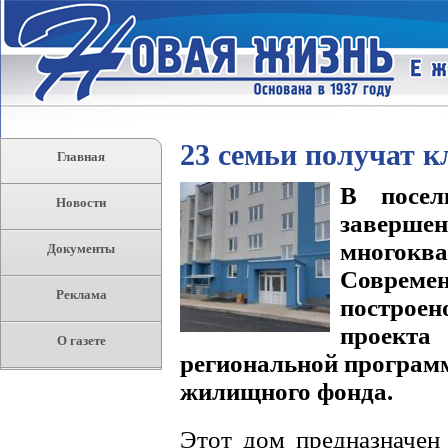
23 семьи получат 
Главная
В посел
Новости
завер
многоква
Документы
Современ
Реклама
построе
проект
О газете
региональной программ
жилищного фонда.
Этот дом предназначен