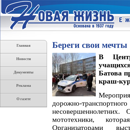
Береги свои мечты
Главная
В Цент
Новости
учащихся
Батова п
Документы
краш-кур
Реклама
Меропри
О газете
дорожно-транспо
несовершеннолетних. 
мототехники, котор
Организаторами выс