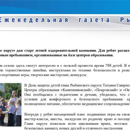
 округе дан старт летней оздоровительной кампании. Для ребят распах
евным пребыванием, организованные на базе центров образования.
м сезоне здесь смогут интересно и с пользой провести время 789 детей. В 
и торжественные линейки, инструктажи по технике безопасности и развл
спортивные игры, творческие мастерские, конкурсы.
В День защиты детей глава Рыбинского округа Татьяна Смирно
Центры образования «Каменниковский», «Покровский» и «Ок
Она пообщалась с педагогами и детьми, убедилась, что с
условия для комфортного и безопасного пребывания: ор
полноценное питание, обеспечено медицинское сопровождение
Впереди у ребят насыщенный план: подвижные игры на свеж
мастер-классы, квесты, экскурсии по родному краю и посеще
Глава округа пожелала всем школьникам ярких, веселых и
безопасных каникул, новых друзей и отличного настроения.