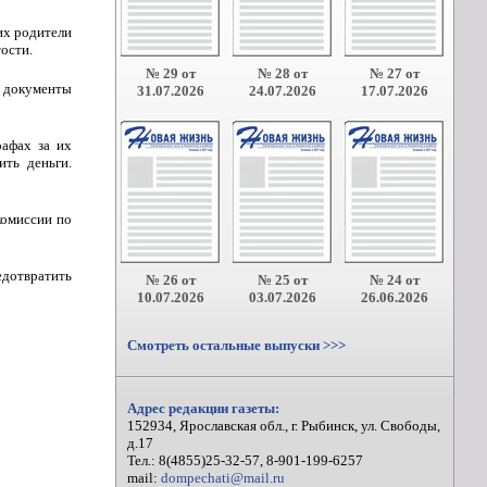
их родители
ости.
№ 29 от
№ 28 от
№ 27 от
е документы
31.07.2026
24.07.2026
17.07.2026
афах за их
ть деньги.
комиссии по
едотвратить
№ 26 от
№ 25 от
№ 24 от
10.07.2026
03.07.2026
26.06.2026
Смотреть остальные выпуски >>>
Адрес редакции газеты:
152934, Ярославская обл., г. Рыбинск, ул. Свободы,
д.17
Тел.: 8(4855)25-32-57, 8-901-199-6257
mail:
dompechati@mail.ru