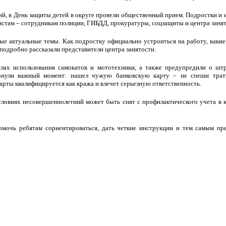
й, в День защиты детей в округе провели общественный прием. Подростки и 
стам – сотрудникам полиции, ГИБДД, прокуратуры, соцзащиты и центра занят
ые актуальные темы. Как подростку официально устроиться на работу, каки
 подробно рассказали представители центра занятости.
ах использования самокатов и мототехники, а также предупредили о штр
онули важный момент: нашел чужую банковскую карту – не спеши трати
арты квалифицируется как кража и влечет серьезную ответственность.
условиях несовершеннолетний может быть снят с профилактического учета в 
помочь ребятам сориентироваться, дать четкие инструкции и тем самым пр