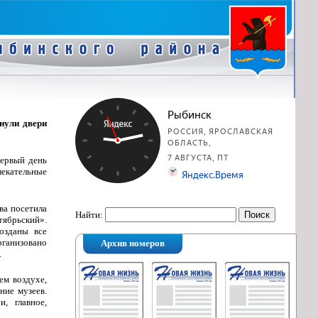
нули двери
первый день
екательные
ва посетила
Найти:
тябрьский».
озданы все
ганизовано
Архив номеров
.
ем воздухе,
ние музеев.
, главное,