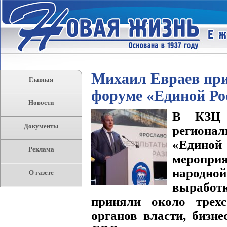
Михаил Евраев при
Главная
форуме «Единой Ро
Новости
В КЗЦ 
Документы
регион
«Единой
Реклама
меропри
народно
О газете
выработ
приняли около трехс
органов власти, бизне