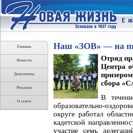
Наш «ЗОВ» — на пь
Главная
Отряд пр
Новости
Центра о
призером
Документы
сбора «С
Реклама
В течени
О газете
образовательно-оздоро
округе работал област
кадетской направленно
участие семь делегаци