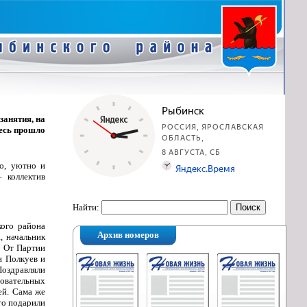
занятия, на
десь прошло
во, уютно и
 коллектив
Найти:
ого района
Архив номеров
, начальник
. От Партии
н Полкуев и
оздравляли
овательных
ей. Сама же
то подарили