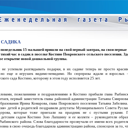
Ю САДИКА
понедельник 15 малышей пришли на свой первый завтрак, на свои первые 
 тихий час в садик в поселке Костино Покровского сельского поселения. З
ое открытие новой дошкольной группы.
 не успевали разглядывать подарки, в их садике теперь не просто краси
 но еще и игрушек видимо-невидимо. Но сюрпризы ждали и взрослых –
тского сада Костино, которому в этом году исполняется 25 лет.
ловами, пожеланиями и поздравлениями в Костино прибыли глава Рыбинск
итаев, первый заместитель главы районной администрации Татьяна Смирнова
бразования Ирина Комарова, глава Покровского поселения Татьяна Забелина
сия» детей и родителей поздравили депутаты Муниципального Совета Русла
дорова, которые тоже приехали на праздник не с пустыми руками. П
детским садом Костино Зою Лапшину и ее коллеги – руководители образ
Рыбинского района. Слова благодарности прозвучали от имени всех родител
овна в свою очередь благодарила администрацию района, спонсоров за то, ч