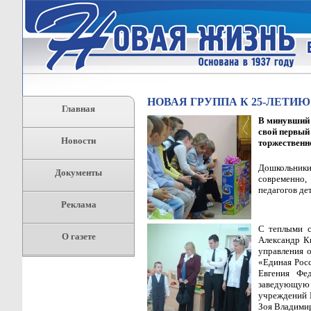
НОВАЯ ГРУППА К 25-ЛЕТИ
Главная
В минувший 
свой первый
Новости
торжественн
Дошкольники
Документы
современно,
педагогов де
Реклама
С теплыми с
О газете
Александр К
управления о
«Единая Рос
Евгения Фе
заведующую 
учреждений 
Зоя Владимир