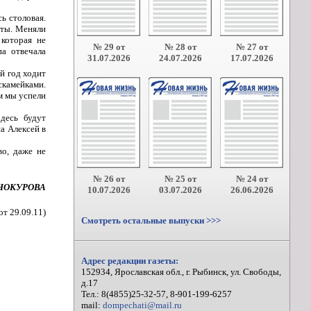
ь столовая.
оты. Меняли
 которая не
№ 29 от
№ 28 от
№ 27 от
па отвечала
31.07.2026
24.07.2026
17.07.2026
й год ходит
скамейками.
м мы успели
десь будут
а Алексей в
во, даже не
№ 26 от
№ 25 от
№ 24 от
ИНОКУРОВА
10.07.2026
03.07.2026
26.06.2026
т 29.09.11)
Смотреть остальные выпуски >>>
Адрес редакции газеты:
152934, Ярославская обл., г. Рыбинск, ул. Свободы,
д.17
Тел.: 8(4855)25-32-57, 8-901-199-6257
mail:
dompechati@mail.ru