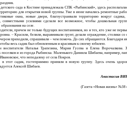
праздник.
 детского сада в Костине принадлежала СПК «Рыбинский», здесь располагалас
ерриторию для открытия новой группы. Уже в июне начались ремонтные раб
стиковые окна, новые двери, благоустраивали территорию вокруг садика,
м, совместными усилиями сделали все возможное, чтобы дошкольная груп
образования на селе.
дители, причем не только будущих воспитанников, но и тех, кто уже не первы
ровна. – Красили, белили, выравнивали грунт, делали ограждение, столики со 
ечером приходили, спрашивали – чем помочь. До сих обращаются. Благодаря и
 чтобы весь садик был обновленным и красивым к своему юбилею.
 воспитатели Наталья Трапезина, Мария Гусева и Елена Ворочалкова. З
х поселков и из города Рыбинска. Маленького Даниила Шибаева, например, пап
 Ивановское, что неподалеку от села Покров.
 в этот садик, гостеприимно приняли в новую группу. Здесь очень здоро
радуется Алексей Шибаев.
Анастасия В
(Газета «Новая жизнь» №38 о