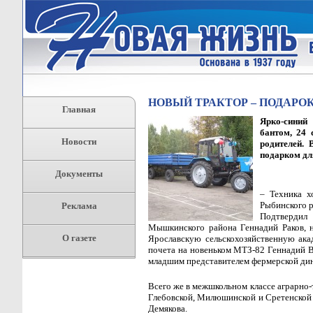
НОВЫЙ ТРАКТОР – ПОДАРО
Главная
Ярко-синий
бантом, 24 
Новости
родителей.
подарком дл
Документы
– Техника х
Рыбинского р
Реклама
Подтвердил
Мышкинского района Геннадий Раков, на
О газете
Ярославскую сельскохозяйственную ака
почета на новеньком МТЗ-82 Геннадий В
младшим представителем фермерской ди
Всего же в межшкольном классе аграрно-т
Глебовской, Милюшинской и Сретенской 
Демякова.