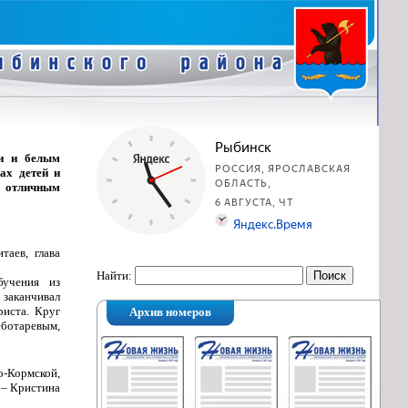
и и белым
ах детей и
л отличным
таев, глава
Найти:
бучения из
 заканчивал
риста. Круг
Архив номеров
еботаревым,
о-Кормской,
 – Кристина