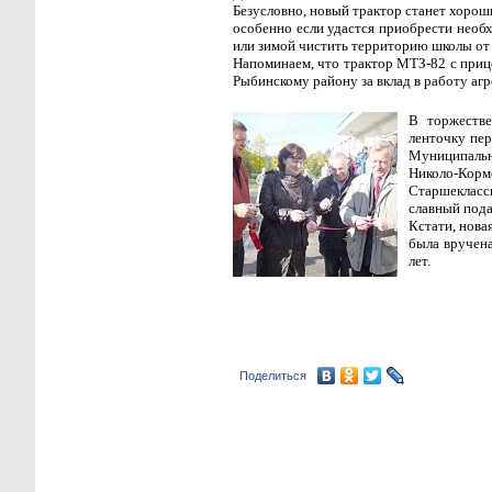
Безусловно, новый трактор станет хорош
особенно если удастся приобрести необ
или зимой чистить территорию школы от 
Напоминаем, что трактор МТЗ-82 с приц
Рыбинскому району за вклад в работу аг
В торж
еств
ленточку пер
Муниципальн
Николо-Корм
Старшекласс
славный пода
Кстати, нова
была вручен
лет.
Поделиться