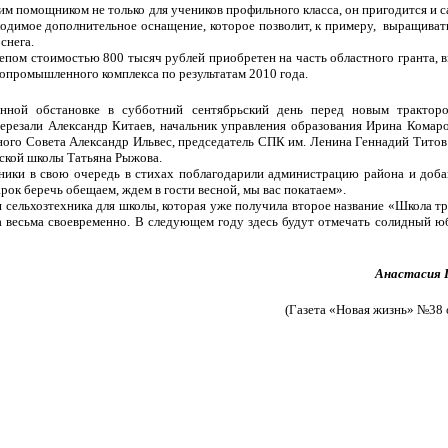
им помощником не только для учеников профильного класса, он пригодится и с
ходимое дополнительное оснащение, которое позволит, к примеру, выращиват
снега.
епом стоимостью 800 тысяч рублей приобретен на часть областного гранта, 
ропромышленного комплекса по результатам 2010 года.
енной обстановке в субботний сентябрьский день перед новым трактор
ерезали Александр Китаев, начальник управления образования Ирина Комаро
ого Совета Александр Ильвес, председатель СПК им. Ленина Геннадий Титов
ской школы Татьяна Рыжова.
ники в свою очередь в стихах поблагодарили администрацию района и доб
рок беречь обещаем, ждем в гости весной, мы вас покатаем».
я сельхозтехника для школы, которая уже получила второе название «Школа т
а весьма своевременно. В следующем году здесь будут отмечать солидный ю
Анастасия
(Газета «Новая жизнь» №38 о