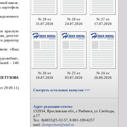
амой школе,
ь картофель
выделенного
№ 29 от
№ 28 от
№ 27 от
31.07.2026
24.07.2026
17.07.2026
ом красную
ва, депутат
 и директор
авили: «Ваш
рудолюбия»,
билей – 140
№ 26 от
№ 25 от
№ 24 от
 ПЕТУХОВА
10.07.2026
03.07.2026
26.06.2026
т 29.09.11)
Смотреть остальные выпуски >>>
Адрес редакции газеты:
152934, Ярославская обл., г. Рыбинск, ул. Свободы,
д.17
Тел.: 8(4855)25-32-57, 8-901-199-6257
mail:
dompechati@mail.ru