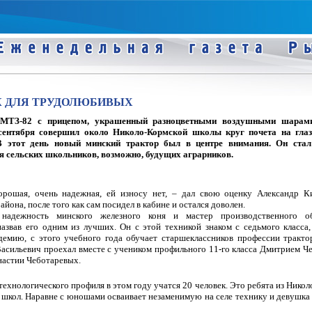
К ДЛЯ ТРУДОЛЮБИВЫХ
 МТЗ-82 с прицепом, украшенный разноцветными воздушными шарам
сентября совершил около Николо-Кормской школы круг почета на глаз
 В этот день новый минский трактор был в центре внимания. Он ста
я сельских школьников, возможно, будущих аграрников.
орошая, очень надежная, ей износу нет, – дал свою оценку Александр Ки
айона, после того как сам посидел в кабине и остался доволен.
 надежность минского железного коня и мастер производственного о
звав его одним из лучших. Он с этой техникой знаком с седьмого класса,
демию, с этого учебного года обучает старшеклассников профессии тракто
асильевич проехал вместе с учеником профильного 11-го класса Дмитрием Ч
настии Чеботаревых.
ехнологического профиля в этом году учатся 20 человек. Это ребята из Никол
школ. Наравне с юношами осваивает незаменимую на селе технику и девушка