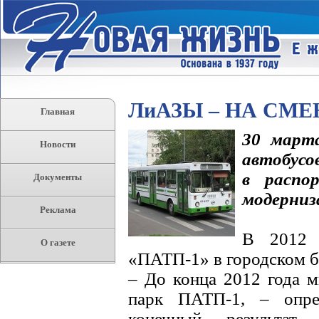
ЛиАЗЫ – НА СМ
Главная
30 марта
Новости
автобусо
в распо
Документы
модерниз
Реклама
В 2012 
О газете
«ПАТП-1» в городском б
– До конца 2012 года 
парк ПАТП-1, – опре
конечный результат