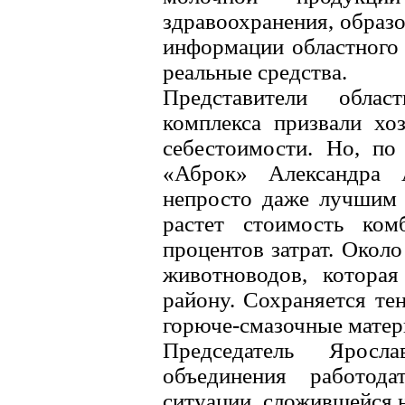
здравоохранения, образ
информации областного
реальные средства.
Представители облас
комплекса призвали хо
себестоимости. Но, по
«Аброк» Александра А
непросто даже лучшим 
растет стоимость ком
процентов затрат. Около
животноводов, котора
району. Сохраняется те
горюче-смазочные матер
Председатель Яросла
объединения работода
ситуации, сложившейся н