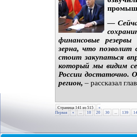
промышл
— Сейча
сохрани
финансовые резервы 
зерна, что позволит 
стоит закупаться вп
который мы видим сей
России достаточно. О
регион,
– рассказал гла
Страница 141 из 515
«
Первая
«
...
10
20
30
...
139
1