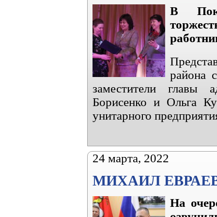
В Покр
торжес
работни
Предста
района 
заместители главы 
Борисенко и Ольга Ку
унитарного предприяти
24 марта, 2022
МИХАИЛ ЕВРАЕВ
На очер
озвучил