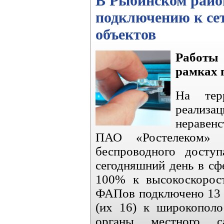
В Рыбинском райо
подключению к се
объектов
Работы 
рамках 
На тер
реализ
неравен
ПАО «Ростелеком» 
беспроводного досту
сегодняшний день в сф
100% к высокоскорос
ФАПов подключено 13 ,
(их 16) к широкопол
органы местного са