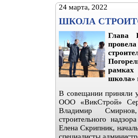
24 марта, 2022
ШКОЛА СТРОИТ
Глава 
провел
строите
Погорел
рамках
школа» 
В совещании приняли у
ООО «ВикСтрой» Серг
Владимир Смирнов,
строительного надзор
Елена Скрипник, начал
специалисты администр