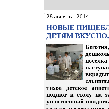
28 августа, 2014
НОВЫЕ ПИЩЕБЛ
ДЕТЯМ ВКУСНО,
Беготня
дошкол
поселк
наступ
вкрады
слышны 
тихое детское аппет
подают к столу на з
уплотненный полдник
только неудержимое 