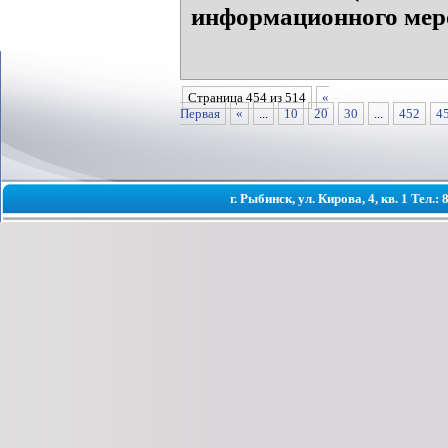
информационного мер
Страница 454 из 514
«
Первая
«
...
10
20
30
...
452
4
г. Рыбинск, ул. Кирова, 4, кв. 1 Тел.: