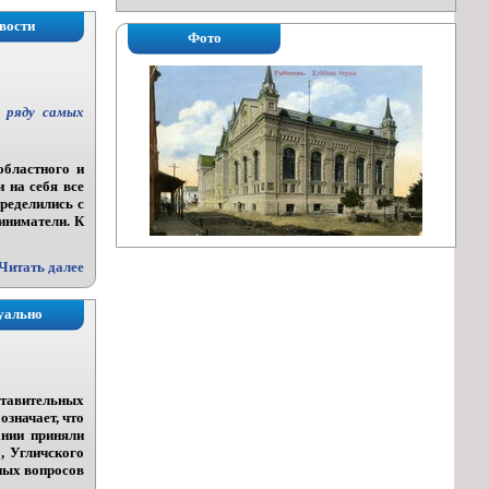
вости
Фото
в ряду самых
областного и
 на себя все
пределились с
иниматели. К
Читать далее
уально
ставительных
означает, что
ании приняли
, Угличского
ных вопросов