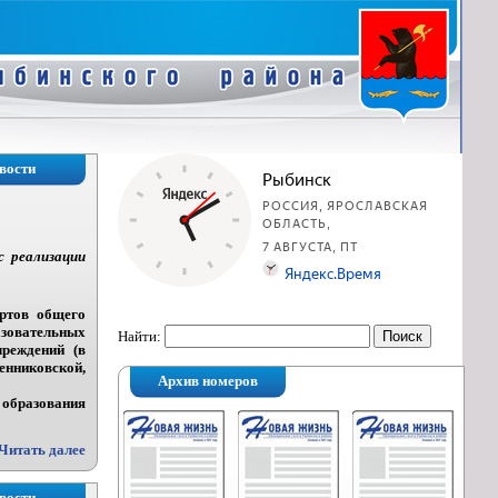
вости
сс
реализации
артов общего
азовательных
Найти:
реждений (в
нниковской,
Архив номеров
 образования
Читать далее
вости