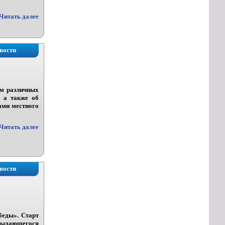
Читать далее
вости
ом различных
, а также об
ами местного
Читать далее
вости
беды». Старт
я выдающегося