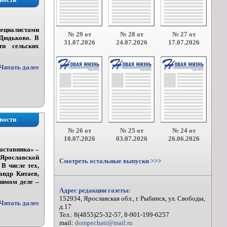
пециалистами
№ 29 от
№ 28 от
№ 27 от
 Дюдьково. В
31.07.2026
24.07.2026
17.07.2026
ти сельских
Читать далее
вости
№ 26 от
№ 25 от
№ 24 от
10.07.2026
03.07.2026
26.06.2026
аставника» –
Ярославской
Смотреть остальные выпуски >>>
В числе тех,
андр Китаев,
чимом деле –
Адрес редакции газеты:
152934, Ярославская обл., г. Рыбинск, ул. Свободы,
Читать далее
д.17
Тел.: 8(4855)25-32-57, 8-901-199-6257
mail:
dompechati@mail.ru