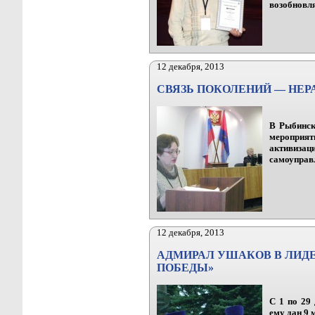
возобновля
12 декабря, 2013
СВЯЗЬ ПОКОЛЕНИЙ — НЕР
В Рыбинск
мероприят
активизац
самоуправл
12 декабря, 2013
АДМИРАЛ УШАКОВ В ЛИД
ПОБЕДЫ»
С 1 по 29
ему дан 9 