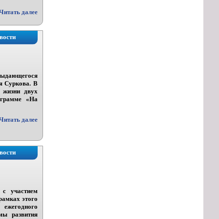
Читать далее
вости
 выдающегося
я Суркова. В
 жизни двух
ограмме «На
Читать далее
вости
 с участием
рамках этого
 ежегодного
мы развития