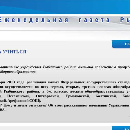
Но
А УЧИТЬСЯ
овательные учреждения Рыбинского района активно вовлечены в проце
ндартов образования
бря 2013 года реализация новых Федеральных государственных станд
ия осуществляется во всех первых, вторых, третьих классах общеобр
й Рыбинского района, в 5-х классах восьми общеобразовательных уч
й, Песоченской, Октябрьской, Ермаковской, Болтинской, Каме
кой, Арефинской СОШ).
а? Кому и зачем он нужен? Об этом рассказывает начальник Управления
ВА.
Но