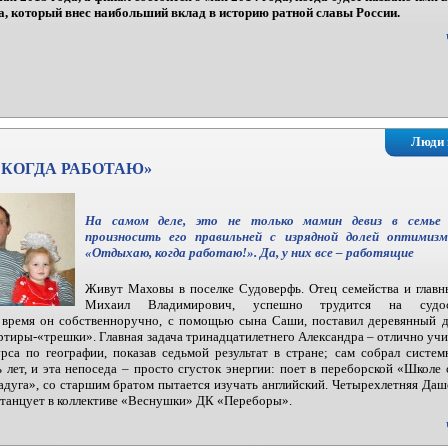
, который внес наибольший вклад в историю ратной славы России.
Люди 
 КОГДА РАБОТАЮ»
На самом деле, это не только мамин девиз в семье
произносить его правильней с изрядной долей оптимиз
«Отдыхаю, когда работаю!». Да, у них все – работящие
Живут Маховы в поселке Судоверфь. Отец семейства и главн
Михаил Владимирович, успешно трудится на судост
 время он собственноручно, с помощью сына Саши, поставил деревянный д
артиры-«трешки». Главная задача тринадцатилетнего Александра – отлично учи
рса по географии, показав седьмой результат в стране; сам собрал систе
лет, и эта непоседа – просто сгусток энергии: поет в переборской «Школе
Радуга», со старшим братом пытается изучать английский. Четырехлетняя Даш
м танцует в коллективе «Веснушки» ДК «Переборы».