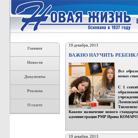
19 декабря, 2013
Главная
ВАЖНО НАУЧИТЬ РЕБЕНК
Новости
Все образ
новых ста
Документы
С 1 сентя
Реклама
образован
учреждени
Ломовско
О газете
Тихменевс
Каково назначение нового стандарт
администрации РМР Ирина КОМАРО
19 декабря, 2013