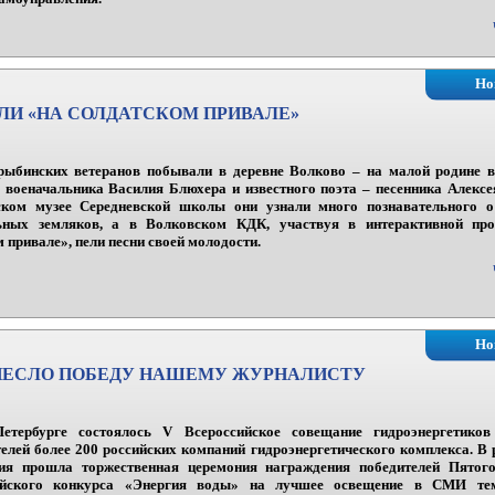
Но
ЛИ «НА СОЛДАТСКОМ ПРИВАЛЕ»
рыбинских ветеранов побывали в деревне Волково – на малой родине
о военачальника Василия Блюхера и известного поэта – песенника Алексе
ском музее Середневской школы они узнали много познавательного о
ьных земляков, а в Волковском КДК, участвуя в интерактивной пр
 привале», пели песни своей молодости.
Но
НЕСЛО ПОБЕДУ НАШЕМУ ЖУРНАЛИСТУ
етербурге состоялось V Всероссийское совещание гидроэнергетиков
елей более 200 российских компаний гидроэнергетического комплекса. В 
ия прошла торжественная церемония награждения победителей Пятого
ийского конкурса «Энергия воды» на лучшее освещение в СМИ те