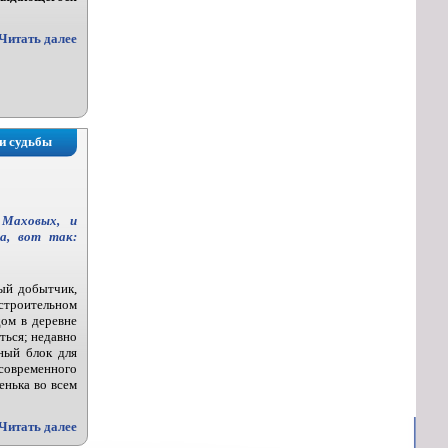
Читать далее
и судьбы
 Маховых, и
ма, вот так:
ый добытчик,
роительном
ом в деревне
ться; недавно
мный блок для
 современного
енька во всем
Читать далее