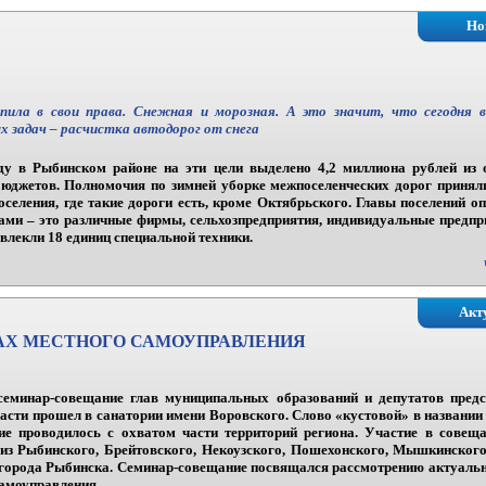
Но
пила в свои права. Снежная и морозная. А это значит, что сегодня 
 задач – расчистка автодорог от снега
ду в Рыбинском районе на эти цели выделено 4,2 миллиона рублей из 
бюджетов. Полномочия по зимней уборке межпоселенческих дорог приняли
оселения, где такие дороги есть, кроме Октябрьского. Главы поселений о
ами – это различные фирмы, сельхозпредприятия, индивидуальные предпр
влекли 18 единиц специальной техники.
Акт
АХ МЕСТНОГО САМОУПРАВЛЕНИЯ
семинар-совещание глав муниципальных образований и депутатов пред
асти прошел в санатории имени Воровского. Слово «кустовой» в названии 
ие проводилось с охватом части территорий региона. Участие в совещ
 из Рыбинского, Брейтовского, Некоузского, Пошехонского, Мышкинского
 города Рыбинска. Семинар-совещание посвящался рассмотрению актуаль
самоуправления.