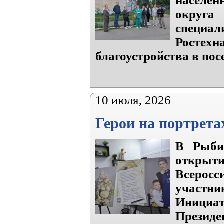
населен
округ
специал
Ростех
благоустройства в пос
10 июля, 2026
Герои на портрета
В Рыбин
откры
Всеросс
участн
Инициа
Президе