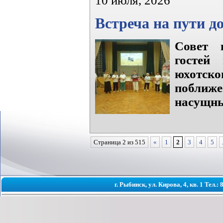
10 июля, 2026
Встреча на пути д
Совет 
гостей
юхотск
поближе
насущны
Страница 2 из 515
«
1
2
3
4
5
г. Рыбинск, ул. Кирова, 4, кв. 1 Тел.: