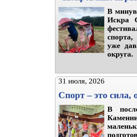
В минув
Искра 
фестив
спорта,
уже дав
округа.
31 июля, 2026
Спорт – это сила,
В посл
Каменн
малень
подгот