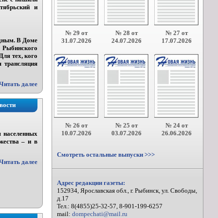
тябрьский и
№ 29 от
№ 28 от
№ 27 от
дным. В Доме
31.07.2026
24.07.2026
17.07.2026
и Рыбинского
ля тех, кого
я трансляция
Читать далее
вости
№ 26 от
№ 25 от
№ 24 от
10.07.2026
03.07.2026
26.06.2026
я населенных
жества – и в
Смотреть остальные выпуски >>>
Читать далее
Адрес редакции газеты:
152934, Ярославская обл., г. Рыбинск, ул. Свободы,
д.17
Тел.: 8(4855)25-32-57, 8-901-199-6257
mail:
dompechati@mail.ru