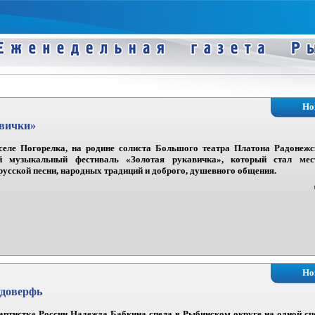
Но
авички»
селе Погорелка, на родине солиста Большого театра Платона Радонеж
й музыкальный фестиваль «Золотая рукавичка», который стал мес
русской песни, народных традиций и доброго, душевного общения.
Но
удоверфь
артистка России Надежда Бабкина спела в Рыбинском округе на одной сц