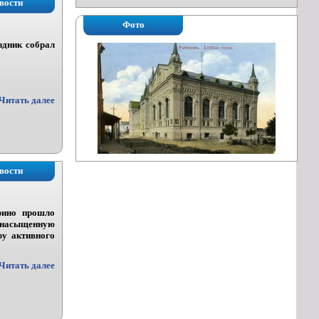
вости
Фото
здник собрал
Читать далее
вости
фино прошло
и насыщенную
ру активного
Читать далее