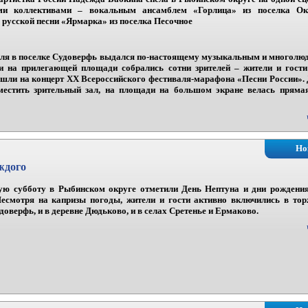
ими коллективами – вокальным ансамблем «Горлица» из поселка Ок
 русской песни «Ярмарка» из поселка Песочное
юля в поселке Судоверфь выдался по-настоящему музыкальным и многолю
и на прилегающей площади собрались сотни зрителей – жители и гост
шли на концерт XX Всероссийского фестиваля-марафона «Песни России». Д
местить зрительный зал, на площади на большом экране велась пряма
Но
ждого
ю субботу в Рыбинском округе отметили День Нептуна и дни рождени
Несмотря на капризы погоды, жители и гости активно включились в тор
доверфь, и в деревне Дюдьково, и в селах Сретенье и Ермаково.