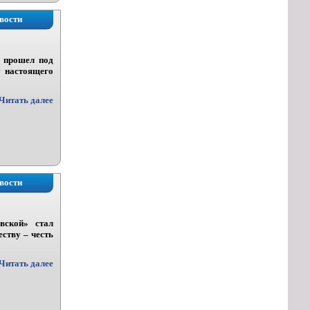
вости
у прошел под
у настоящего
Читать далее
вости
вской» стал
ству – честь
Читать далее