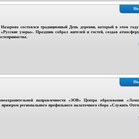
Но
 Назарово состоялся традиционный День деревни, который в этом год
 «Русские узоры». Праздник собрал жителей и гостей, создав атмосфер
остеприимства.
Но
авоохранительной направленности «ЗОВ» Центра образования «Ломо
 призером регионального профильного палаточного сбора «Служить Отече