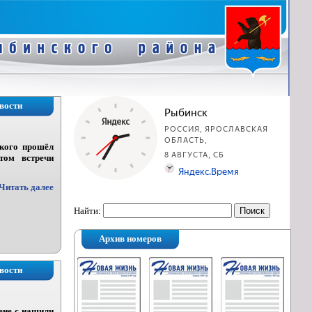
вости
ского прошёл
том встречи
Читать далее
Найти:
Архив номеров
вости
ене с нашили