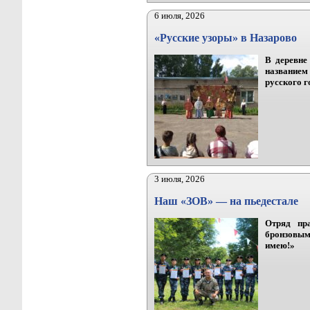
6 июля, 2026
«Русские узоры» в Назарово
В деревне
названием
русского г
3 июля, 2026
Наш «ЗОВ» — на пьедестале
Отряд пр
бронзовым
имею!»