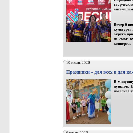
творческ
ансамблем
Вечер 6 и
культуры 
округа при
не смог в
концерта.
10 июля, 2026
Праздники – для всех и для ка
В минувшу
пунктов. 
поселке Су
6 июля, 2026