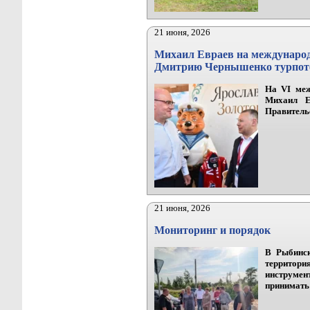
21 июня, 2026
Михаил Евраев на международ
Дмитрию Чернышенко турпоте
На VI меж
Михаил Ев
Правитель
21 июня, 2026
Мониторинг и порядок
В Рыбинск
территори
инструме
принимать