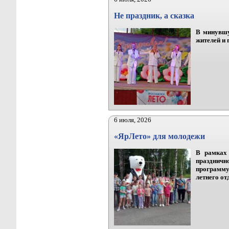
Не праздник, а сказка
В минувшу
жителей и 
6 июля, 2026
«ЯрЛето» для молодежи
В рамках
праздничн
программу
летнего от