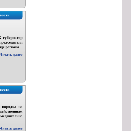
вости
 губернатор
редседателя
де региона.
Читать далее
вости
 порядка на
 действенным
медлительно
Читать далее